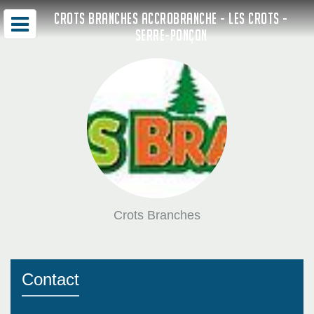
CROTS BRANCHES ACCROBRANCHE - LES CROTS -
SERRE-PONÇON
Crots Branches
Contact