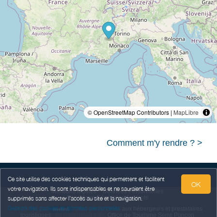
© OpenStreetMap Contributors |
MapLibre
Comment m'y rendre ? >
Ce site utilise des cookies techniques qui permettent et facilitent
OK
votre navigation. Ils sont indispensables et ne sauraient être
Mentions légales
Données Personnelles
Conditions Générales de Vente
supprimés sans affecter l’accès au site et la navigation.
Gestion des cookies et données personnelles
Propulsé par
,
services destinés
aux hébergeurs et prestataires
weebnb
touristiques
,
en partenariat avec
Office de Tourisme Serre Ponçon
.