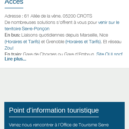
Accès
Adresse : 61 Allée de la vène. 05200 CROTS
De nombreuses solutions s'offrent à vous pour
venir sur le
territoire Serre-Ponçon
En bus:
Liaisons quotidiennes depuis Marseille, Nice
(Horaires et Tarifs)
et Grenoble
(Horaires et Tarifs)
. Et réseau
Zou!
En train:
Gare de Chorges ou Gare d’Embrun.
Site OUI.sncf
Lire plus...
En avion:
Aéroport de Marseille Provence (188km)
puis
Navettes entre l'aéroport et Chorges/Embrun (
Horaires
),
Aéroport de Grenoble (158km)
,
Aéroport de Lyon Saint
Exupéry (203km)
,
Aéroport de Turin Caselle (178km)
Point d'information touristique
Venez nous rencontrer à l'Office de Tourisme Serre