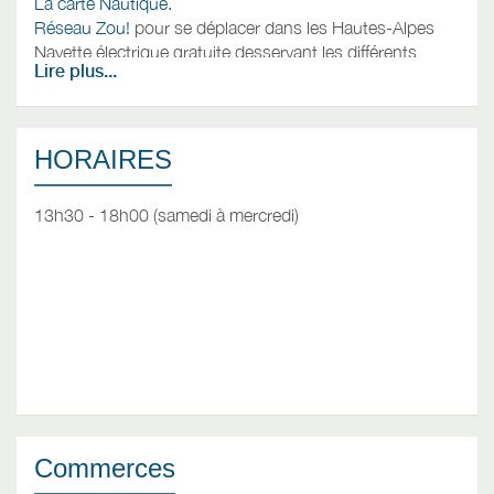
La carte Nautique.
Réseau Zou!
pour se déplacer dans les Hautes-Alpes
Navette électrique gratuite desservant les différents
Lire plus...
quartiers d'embrun, toute l'année,
5 circuits
, du lundi au
samedi.
HORAIRES
13h30 - 18h00 (samedi à mercredi)
Commerces