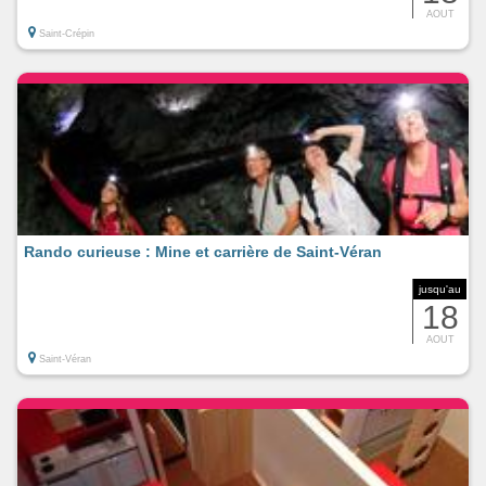
AOUT
Saint-Crépin
Rando curieuse : Mine et carrière de Saint-Véran
jusqu'au
18
AOUT
Saint-Véran