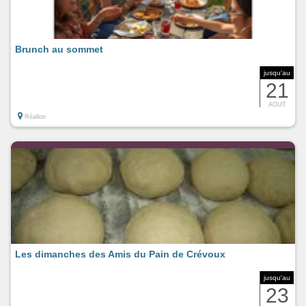
Brunch au sommet
jusqu'au
21
AOUT
Réallon
Les dimanches des Amis du Pain de Crévoux
jusqu'au
23