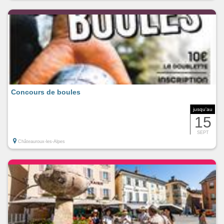
Concours de boules
jusqu'au
15
SEPT
Châteauroux-les-Alpes