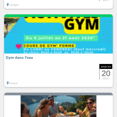
AOUT
Chorges
Gym dans l'eau
jusqu'au
20
AOUT
Embrun