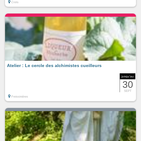
Crots
Atelier : Le cercle des alchimistes cueilleurs
jusqu'au
30
SEPT
Freissinières