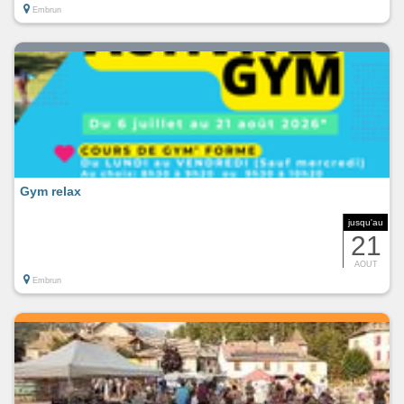
Embrun
Gym relax
jusqu'au
21
AOUT
Embrun