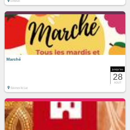
Embrun
Marché
jusqu'au
28
AOUT
Savines-le-Lac