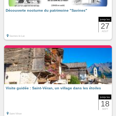
Découverte nocturne du patrimoine "Savines"
jusqu'au
27
AOUT
Savines-le-Lac
Visite guidée : Saint-Véran, un village dans les étoiles
jusqu'au
18
SEPT
Saint-Véran