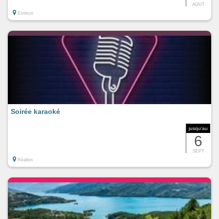
AOUT
Embrun
Soirée karaoké
jusqu'au
6
SEPT
Réallon