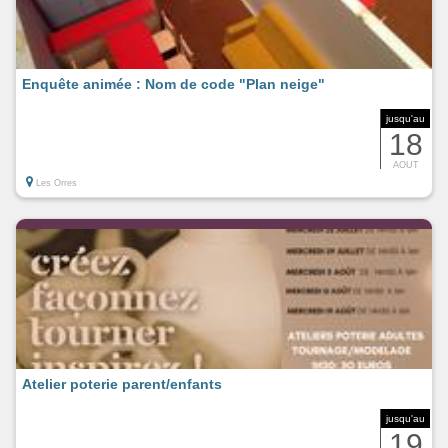
Enquête animée : Nom de code "Plan neige"
jusqu'au
18
AOUT
Les Orres
Atelier poterie parent/enfants
jusqu'au
19