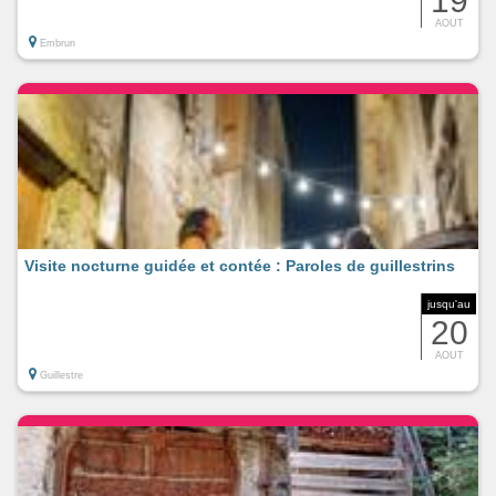
19
AOUT
Embrun
Visite nocturne guidée et contée : Paroles de guillestrins
jusqu'au
20
AOUT
Guillestre