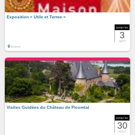
Exposition « Utile et Terres »
jusqu'au
3
SEPT
Embrun
Visites Guidées du Château de Picomtal
jusqu'au
30
AOUT