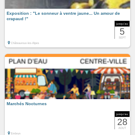
Exposition : "Le sonneur à ventre jaune... Un amour de
crapaud !"
jusqu'au
5
SEPT
Châteauroux-les-Alpes
Marchés Nocturnes
jusqu'au
28
AOUT
Embrun