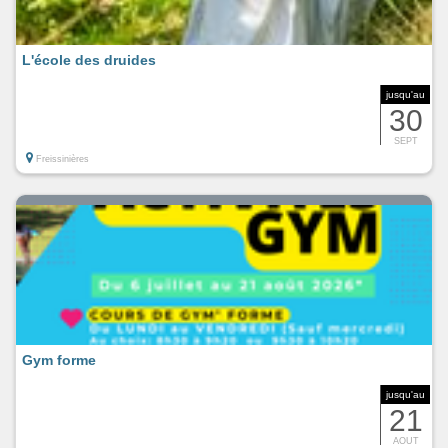
L'école des druides
jusqu'au
30
SEPT
Freissinières
Gym forme
jusqu'au
21
AOUT