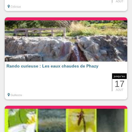
AOUT
Crévoux
Rando curieuse : Les eaux chaudes de Phazy
jusqu'au
17
AOUT
Guillestre