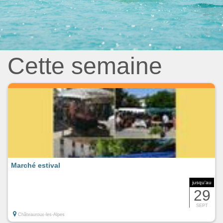
Cette semaine
Marché estival
jusqu'au
29
SEPT
Châteauroux-les-Alpes