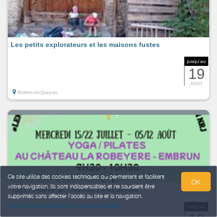
Les petits explorateurs et les maisons fustes
jusqu'au
19
AOUT
Molines-en-Queyras
Ce site utilise des cookies techniques qui permettent et facilitent
OK
votre navigation. Ils sont indispensables et ne sauraient être
Yoga / Pilates au Château La Robéyère
supprimés sans affecter l’accès au site et la navigation.
Gestion des cookies et données personnelles
jusqu'au