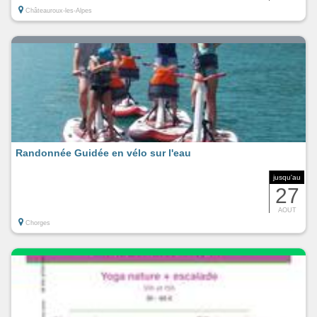
Châteauroux-les-Alpes
Randonnée Guidée en vélo sur l'eau
jusqu'au
27
AOUT
Chorges