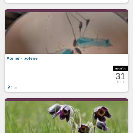
Atelier - poterie
jusqu'au
31
AOUT
Crots